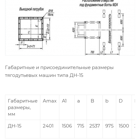
Габаритные и присоединительные размеры
тягодутьевых машин типа ДН-15
Габаритные
Amax
А1
а
B
b
D
H
размеры,
мм
ДН-15
2401
1506
715
2537
975
1500
23