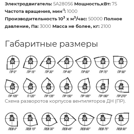
Электродвигатель:
5А280S6
Мощность,кВт:
75
-1
Частота вращения, мин
:
1000
3
3
Производительность 10
х м
/час:
50000
Полное
давление, Па:
3000
Масса не более, кг:
2100
Габаритные размеры
Схема разворотов корпусов вентиляторов ДН (ПР).