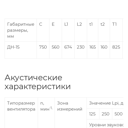
Габаритные
C
E
L1
L2
t1
t2
T1
T
размеры,
мм
ДН-15
750
560
674
230
165
160
825
6
Акустические
характеристики
Типоразмер
n,
Зона
Значение Lpi, дБ 
-1,
вентилятора
мин
измерений
125
250
500
Уровни звуковой