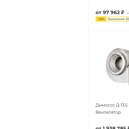
от
97 962 ₽
1
-
25
%
Экономия
32
Дымосос Д-13,5 
Вентилятор
от
1 938 785 