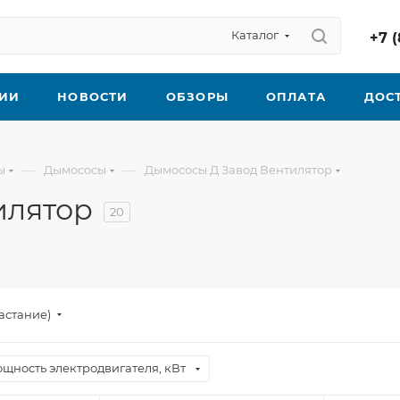
Каталог
+7 (
ИИ
НОВОСТИ
ОБЗОРЫ
ОПЛАТА
ДОС
—
—
ы
Дымососы
Дымососы Д Завод Вентилятор
илятор
20
астание)
щность электродвигателя, кВт