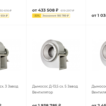
от
433 508 ₽
30 616 ₽
619 297 ₽
от
1 03
 654 ₽
-
30
%
Экономия
185 789 ₽
сх. 3 Завод
Дымосос Д-13,5 сх. 5 Завод
Дымосос Д-
Вентилятор
Вентил
₽
от
1 938 785 ₽
от
2 4