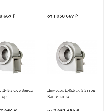
8 667 ₽
от
1 038 667 ₽
15,5 сх. 3 Завод
Дымосос Д-15,5 сх. 5 Завод
ятор
Вентилятор
57 464 ₽
от
2 457 464 ₽