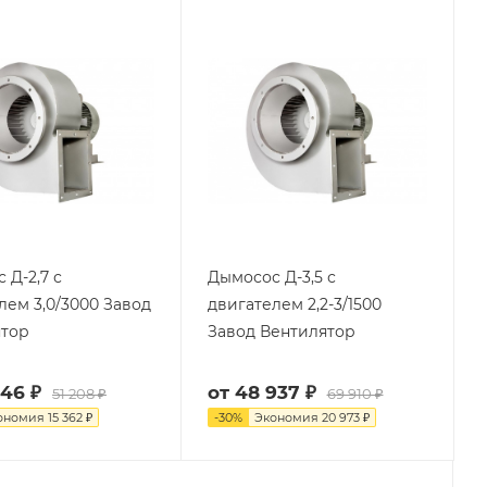
 Д-2,7 с
Дымосос Д-3,5 с
лем 3,0/3000 Завод
двигателем 2,2-3/1500
ятор
Завод Вентилятор
846 ₽
от
48 937 ₽
51 208 ₽
69 910 ₽
ономия
15 362 ₽
-
30
%
Экономия
20 973 ₽