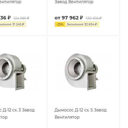
ентилятор
Завод Вентилятор
736 ₽
от
97 962 ₽
124 981 ₽
130 616 ₽
ономия
31 245 ₽
-
25
%
Экономия
32 654 ₽
Д-12 сх. 3 Завод
Дымосос Д-12 сх. 5 Завод
ятор
Вентилятор