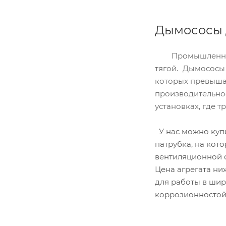
Дымососы
Промышленные д
тягой. Дымососы
которых превышае
производительно
установках, где 
У нас можно куп
патрубка, на кот
вентиляционной с
Цена агрегата ни
для работы в шир
коррозионностой