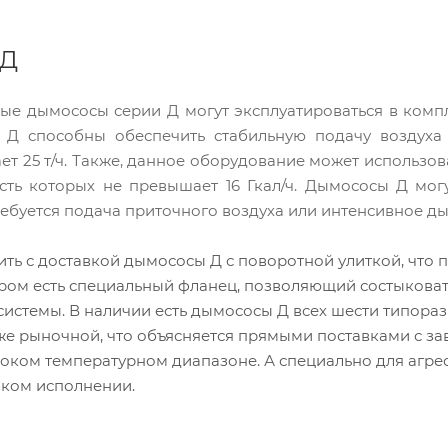
 Д
ымососы серии Д могут эксплуатироваться в компле
 Д способны обеспечить стабильную подачу воздуха
т 25 т/ч. Также, данное оборудование может использов
сть которых не превышает 16 Гкал/ч. Дымососы Д могу
требуется подача приточного воздуха или интенсивное д
ить с доставкой дымососы Д с поворотной улиткой, что
ором есть специальный фланец, позволяющий состыкова
истемы. В наличии есть дымососы Д всех шести типораз
же рыночной, что объясняется прямыми поставками с з
оком температурном диапазоне. А специально для агре
ком исполнении.