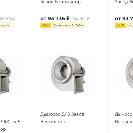
Завод Вентилятор
Завод В
от
93 736 ₽
от
93 
70 695 ₽
124 981 ₽
 208 ₽
-
25
%
Экономия
31 245 ₽
-
25
%
Эк
с
Дымосос Д-12 Завод
Дымосос 
3000 сх. 5
Вентилятор
Вентил
тор