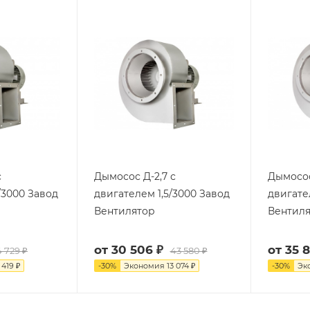
с
Дымосос Д-2,7 с
Дымосос
/3000 Завод
двигателем 1,5/3000 Завод
двигате
Вентилятор
Вентил
от
30 506 ₽
от
35 
 729 ₽
43 580 ₽
 419 ₽
-
30
%
Экономия
13 074 ₽
-
30
%
Эк