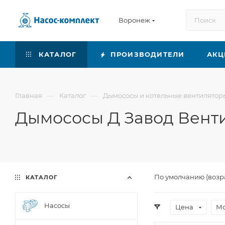
Воронеж
КАТАЛОГ
ПРОИЗВОДИТЕЛИ
АКЦ
—
—
Главная
Каталог
Дымососы и котельные вентилятор
Дымососы Д Завод Вент
По умолчанию (возр
КАТАЛОГ
Насосы
Цена
Мо