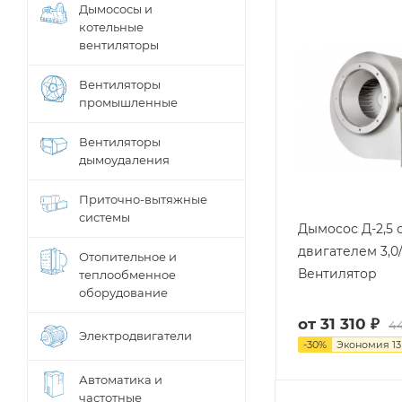
Дымососы и
котельные
вентиляторы
Вентиляторы
промышленные
Вентиляторы
дымоудаления
Приточно-вытяжные
системы
Дымосос Д-2,5 
двигателем 3,0
Отопительное и
Вентилятор
теплообменное
оборудование
от
31 310 ₽
44
Электродвигатели
-
30
%
Экономия
13
Автоматика и
частотные