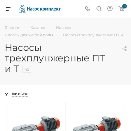
0
—
—
—
Главная
Каталог
Насосы
—
Насосы для чистой воды
Насосы трехплунжерные ПТ и Т
Насосы
трехплунжерные ПТ
и Т
45
ФИЛЬТР