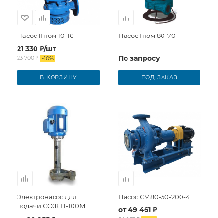
Насос 1Гном 10-10
Насос Гном 80-70
21 330
₽
/шт
По запросу
23 700
₽
-
10
%
В КОРЗИНУ
ПОД ЗАКАЗ
Электронасос для
Насос СМ80-50-200-4
подачи СОЖ П-100М
от
49 461 ₽