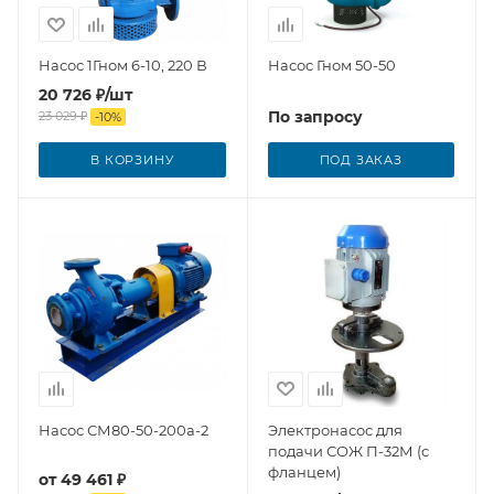
Насос 1Гном 6-10, 220 В
Насос Гном 50-50
20 726
₽
/шт
По запросу
23 029
₽
-
10
%
В КОРЗИНУ
ПОД ЗАКАЗ
Насос СМ80-50-200а-2
Электронасос для
подачи СОЖ П-32М (с
фланцем)
от
49 461 ₽