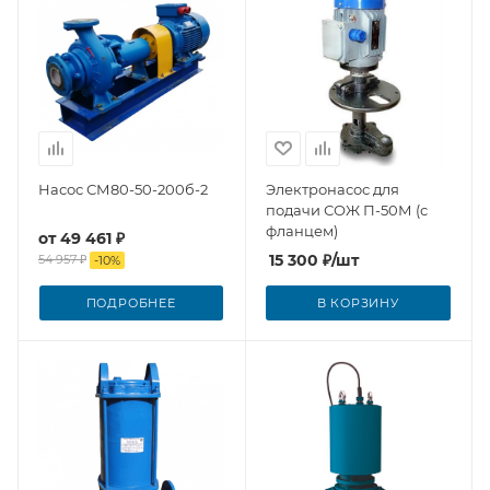
Насос СМ80-50-200б-2
Электронасос для
подачи СОЖ П-50М (с
фланцем)
от
49 461 ₽
15 300
₽
/шт
54 957 ₽
-
10
%
ПОДРОБНЕЕ
В КОРЗИНУ