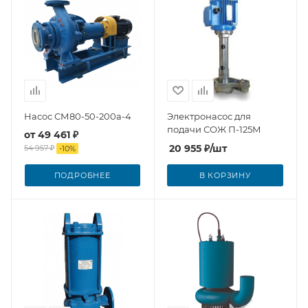
Насос СМ80-50-200а-4
Электронасос для
подачи СОЖ П-125М
от
49 461 ₽
20 955
₽
/шт
54 957 ₽
-
10
%
ПОДРОБНЕЕ
В КОРЗИНУ