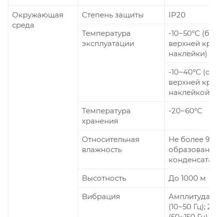
Окружающая
Степень защиты
IP20
среда
Температура
-10~50°C (бе
эксплуатации
верхней кр
наклейки)
-10~40°C (с
верхней кр
наклейкой)
Температура
-20~60°C
хранения
Относительная
Не более 95%
влажность
образовани
конденсата)
Высотность
До 1000 м
Вибрация
Амплитуда 0
(10~50 Гц); 2g
(50~150 Гц)