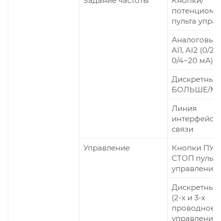
Задание частоты
Кнопки/
потенциоме
пульта упра
Аналоговые
AI1, AI2 (0/2~
0/4~20 мА)
Дискретные
БОЛЬШЕ/М
Линия
интерфейсн
связи
Управление
Кнопки ПУС
СТОП пульта
управления
Дискретные
(2-х и 3-х
проводное
управление)