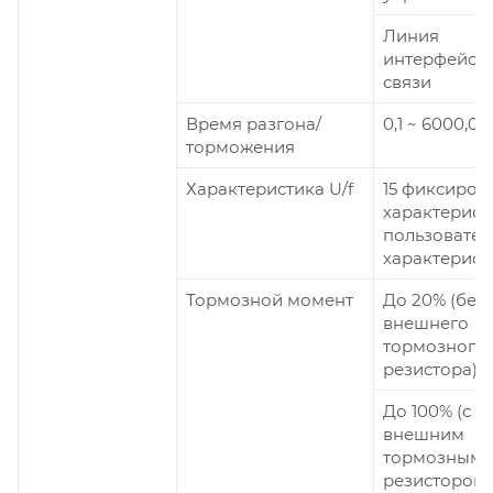
Линия
интерфейсн
связи
Время разгона/
0,1 ~ 6000,0 с
торможения
Характеристика U/f
15 фиксиров
характеристи
пользовател
характерист
Тормозной момент
До 20% (без
внешнего
тормозного
резистора)
До 100% (с
внешним
тормозным
резистором)