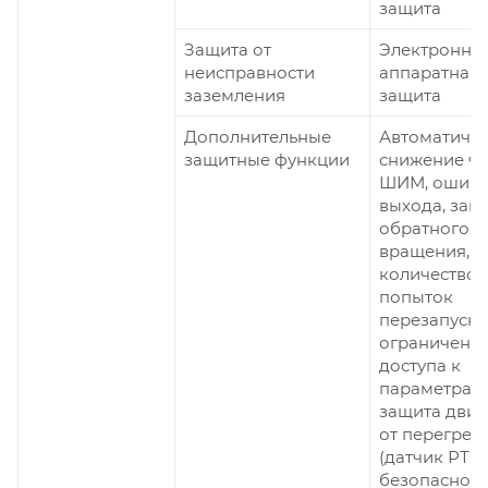
защита
Защита от
Электронна
неисправности
аппаратная
заземления
защита
Дополнительные
Автоматиче
защитные функции
снижение ча
ШИМ, ошиб
выхода, зап
обратного
вращения,
количество
попыток
перезапуска
ограничени
доступа к
параметрам,
защита двиг
от перегрев
(датчик РТС)
безопасност