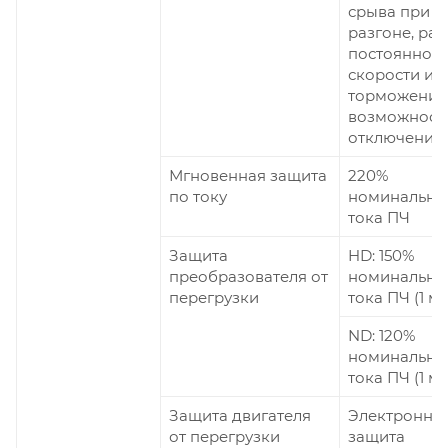
срыва при
разгоне, раб
постоянной
скорости и 
торможении,
возможност
отключения
Мгновенная защита
220%
по току
номинально
тока ПЧ
Защита
HD: 150%
преобразователя от
номинально
перегрузки
тока ПЧ (1 м
ND: 120%
номинально
тока ПЧ (1 м
Защита двигателя
Электронна
от перегрузки
защита