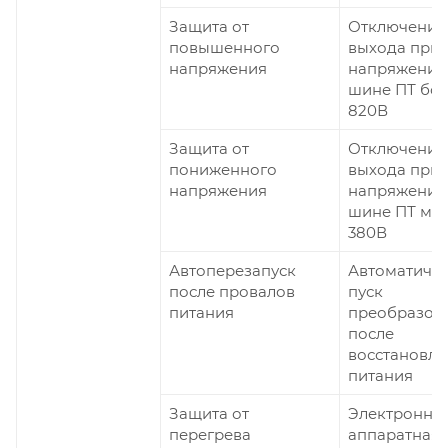
Защита от
Отключение
повышенного
выхода при
напряжения
напряжении
шине ПТ бо
820В
Защита от
Отключение
пониженного
выхода при
напряжения
напряжении
шине ПТ ме
380В
Автоперезапуск
Автоматиче
после провалов
пуск
питания
преобразов
после
восстановле
питания
Защита от
Электронна
перегрева
аппаратная