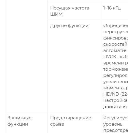
Несущая частота
1~16 кГц
ШИМ
Другие функции
Определени
перегрузки, 
фиксирован
скоростей,
автоматиче
ПУСК, выбо
времени раз
торможения
регулирован
увеличение
момента, р
HD/ND (22-55
настройка н
двигателя
Защитные
Предотвращение
Регулируем
функции
срыва
уровень
предотвращ