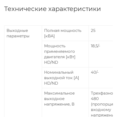
Технические характеристики
Выходные
Полная мощность
25
параметры
[кВА]
Мощность
18,5/-
применяемого
двигателя [кВт]
HD/ND
Номинальный
40/-
выходной ток [А]
HD/ND
Максимальное
Трехфазное 
выходное
480
напряжение, В
(пропорцио
входному
напряжению