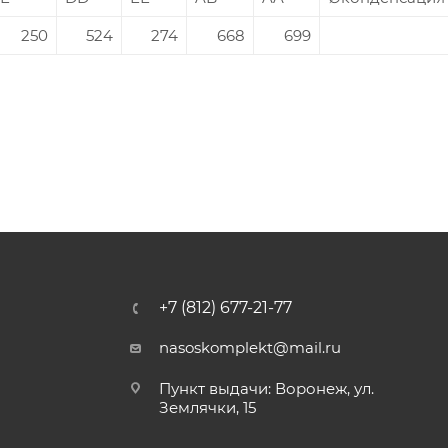
250
524
274
668
699
+7 (812) 677-21-77
nasoskomplekt@mail.ru
Пункт выдачи: Воронеж, ул.
Землячки, 15