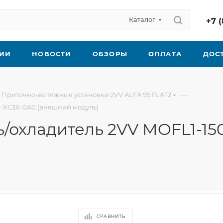
Каталог
+7 (
ИИ
НОВОСТИ
ОБЗОРЫ
ОПЛАТА
ДОС
—
Приточно-вытяжные установки 2VV ALFA 95 FLAT2
0-XC3X-0A0 (внешний модуль)
ь/охладитель 2VV MOFL1-1
СРАВНИТЬ