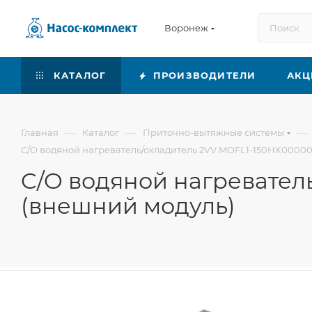
Воронеж
КАТАЛОГ
ПРОИЗВОДИТЕЛИ
АКЦ
—
—
—
Главная
Каталог
Приточно-вытяжные системы
C/O водяной нагреватель/охладитель 2VV MOFL1-150HX0000
C/O водяной нагревател
(внешний модуль)