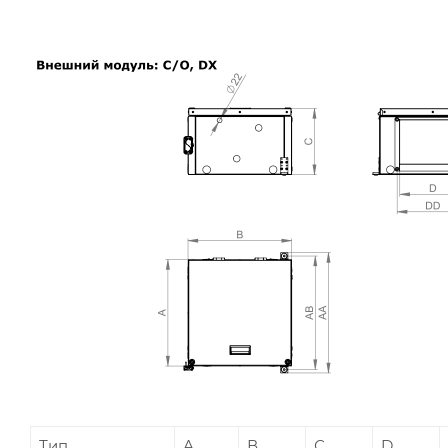
Тип
А
В
С
D