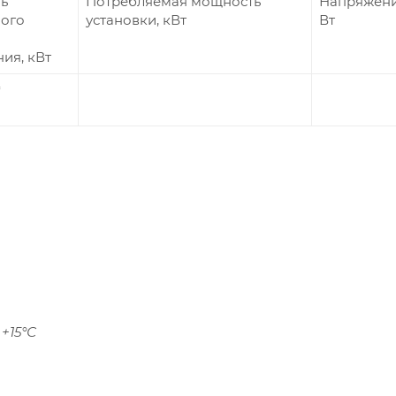
ь
Потребляемая мощность
Напряжени
ного
установки, кВт
Вт
ия, кВт
*
+15°С