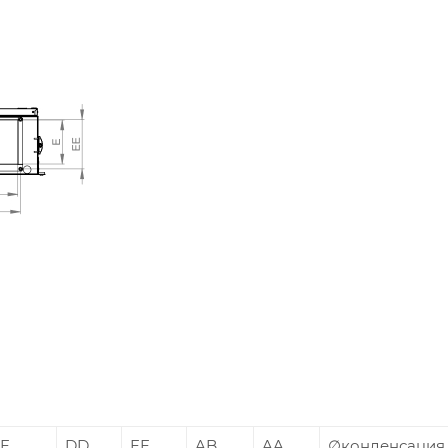
E
DD
EE
AB
AA
∅конденсация