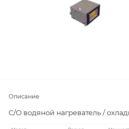
Описание
C/O водяной нагреватель / охла