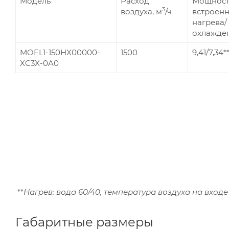
Модель
Расход
Мощност
3
воздуха, м
/ч
встроен
нагрева/
охлажден
MOFL1-150HX00000-
1500
9,41/7,34*
XC3X-0A0
**
Нагрев: вода 60/40, температура воздуха на входе 
Габаритные размеры