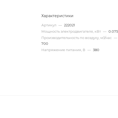
Характеристики
Артикул
—
222021
Мощность электродвигателя, кВт
—
0.07
Производительность по воздуху, м3/час
—
700
Напряжение питания, В
—
380