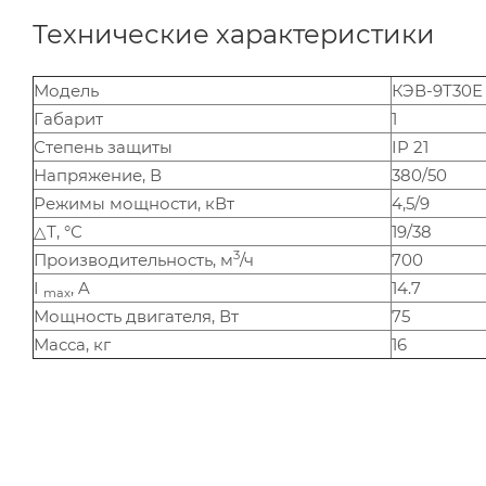
Технические характеристики
Модель
КЭВ-9Т30Е
Габарит
1
Степень защиты
IP 21
Напряжение, В
380/50
Режимы мощности, кВт
4,5/9
△Т, °С
19/38
3
Производительность, м
/ч
700
I
, A
14.7
max
Мощность двигателя, Вт
75
Масса, кг
16