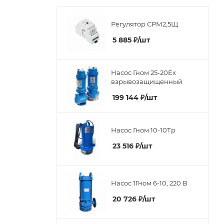
Регулятор СРМ2,5Щ
5 885
₽
/шт
Насос Гном 25-20Ex
взрывозащищенный
199 144
₽
/шт
Насос Гном 10-10Тр
23 516
₽
/шт
Насос 1Гном 6-10, 220 В
20 726
₽
/шт