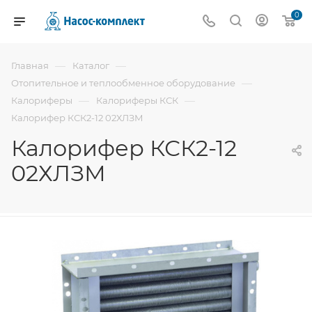
0
—
—
Главная
Каталог
—
Отопительное и теплообменное оборудование
—
—
Калориферы
Калориферы КСК
Калорифер КСК2-12 02ХЛЗМ
Калорифер КСК2-12
02ХЛЗМ