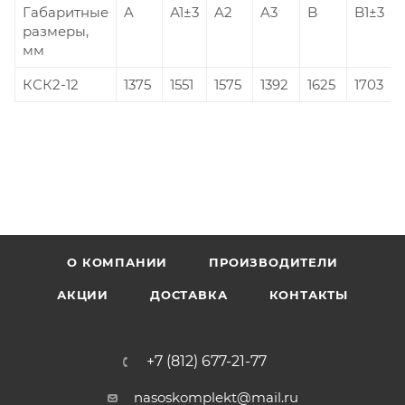
Габаритные
A
А1±3
A2
A3
B
B1±3
размеры,
мм
КСК2-12
1375
1551
1575
1392
1625
1703
О КОМПАНИИ
ПРОИЗВОДИТЕЛИ
АКЦИИ
ДОСТАВКА
КОНТАКТЫ
+7 (812) 677-21-77
nasoskomplekt@mail.ru